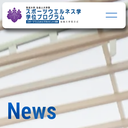
Home
トップページ
News
お知らせ
Grad School
協働大学院について
News
Consortium
コンソーシアムについて